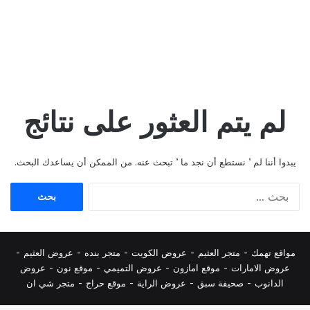
لم يتم العثور على نتائج
يبدوا أننا لم ’ نستطع أن نجد ما ’ تبحث عنه. من الممكن أن يساعدك البحث.
البحث
عن:
مواقع تهمك -
متجر العثيم
-
عروض الكويت
-
متجر بنده
-
عروض العثيم
-
عروض الامارات
-
موقع امازون
-
عروض التميمي
-
م
وقع نون
-
عروض
الدانوب
-
صحيفة سبق
-
عروض الراية
-
موقع حراج
-
متجر شي ان