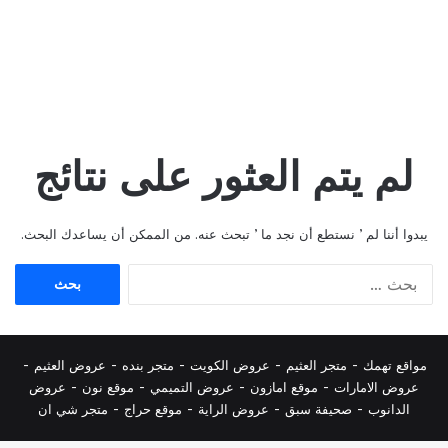
لم يتم العثور على نتائج
يبدوا أننا لم ’ نستطع أن نجد ما ’ تبحث عنه. من الممكن أن يساعدك البحث.
البحث
عن:
مواقع تهمك -
متجر العثيم
-
عروض الكويت
-
متجر بنده
-
عروض العثيم
-
عروض الامارات
-
موقع امازون
-
عروض التميمي
-
م
وقع نون
-
عروض
الدانوب
-
صحيفة سبق
-
عروض الراية
-
موقع حراج
-
متجر شي ان