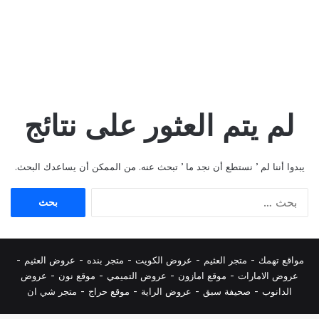
لم يتم العثور على نتائج
يبدوا أننا لم ’ نستطع أن نجد ما ’ تبحث عنه. من الممكن أن يساعدك البحث.
البحث
عن:
مواقع تهمك -
متجر العثيم
-
عروض الكويت
-
متجر بنده
-
عروض العثيم
-
عروض الامارات
-
موقع امازون
-
عروض التميمي
-
م
وقع نون
-
عروض
الدانوب
-
صحيفة سبق
-
عروض الراية
-
موقع حراج
-
متجر شي ان