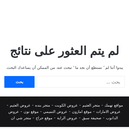
لم يتم العثور على نتائج
يبدوا أننا لم ’ نستطع أن نجد ما ’ تبحث عنه. من الممكن أن يساعدك البحث.
البحث
عن:
مواقع تهمك -
متجر العثيم
-
عروض الكويت
-
متجر بنده
-
عروض العثيم
-
عروض الامارات
-
موقع امازون
-
عروض التميمي
-
م
وقع نون
-
عروض
الدانوب
-
صحيفة سبق
-
عروض الراية
-
موقع حراج
-
متجر شي ان