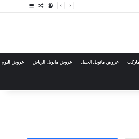
تسجيل الدخول
مقال عشوائي
إضافة عمود جا
ماركت
عروض مانويل الجبيل
عروض مانويل الرياض
عروض اليوم ا