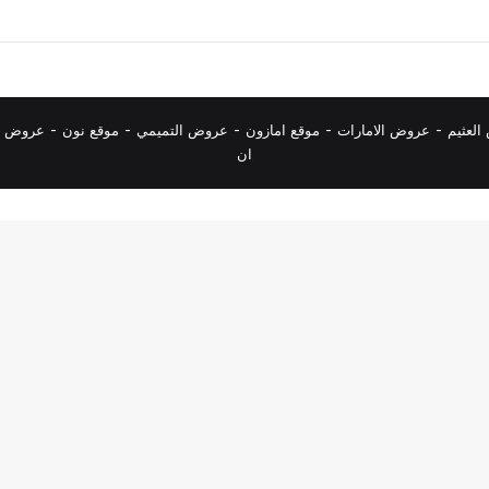
لعثيم
-
عروض الامارات
-
موقع امازون
-
عروض التميمي
-
م
وقع نون
-
عروض ا
ان