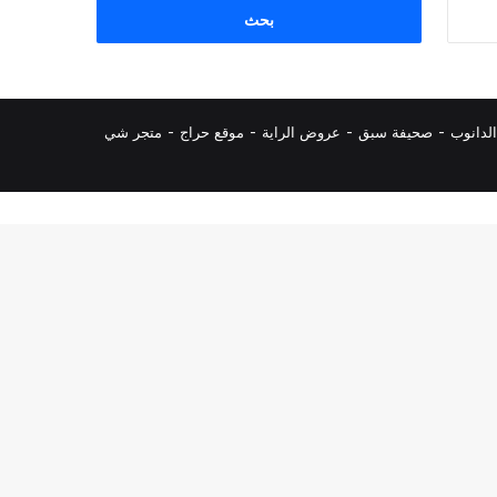
البحث
عن:
لدانوب
-
صحيفة سبق
-
عروض الراية
-
موقع حراج
-
متجر شي