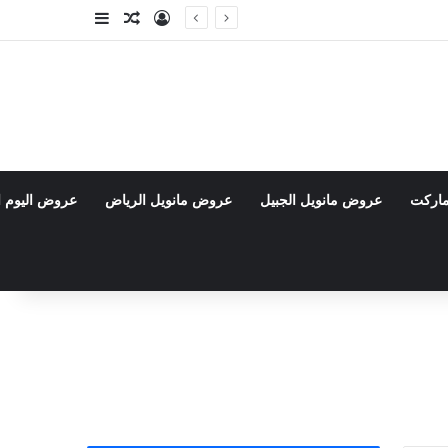
تسجيل الدخول
مقال عشوائي
إضافة عمود جا
ماركت
عروض مانويل الجبيل
عروض مانويل الرياض
عروض اليوم ا