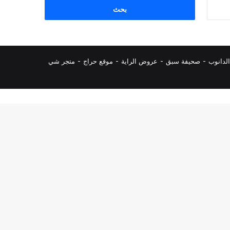
البحث
عن:
لدانوب
-
صحيفة سبق
-
عروض الراية
-
موقع حراج
-
متجر شي