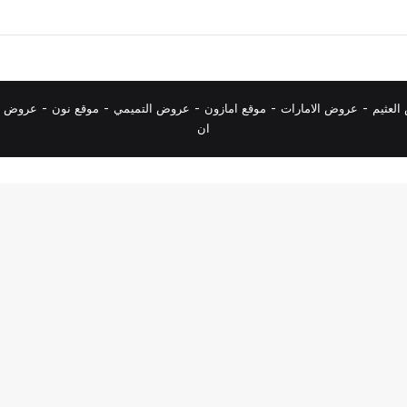
لعثيم
-
عروض الامارات
-
موقع امازون
-
عروض التميمي
-
م
وقع نون
-
عروض ا
ان