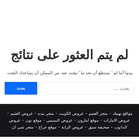
لم يتم العثور على نتائج
يبدوا أننا لم ’ نستطع أن نجد ما ’ تبحث عنه. من الممكن أن يساعدك البحث.
البحث
عن:
مواقع تهمك -
متجر العثيم
-
عروض الكويت
-
متجر بنده
-
عروض العثيم
-
عروض الامارات
-
موقع امازون
-
عروض التميمي
-
م
وقع نون
-
عروض
الدانوب
-
صحيفة سبق
-
عروض الراية
-
موقع حراج
-
متجر شي ان