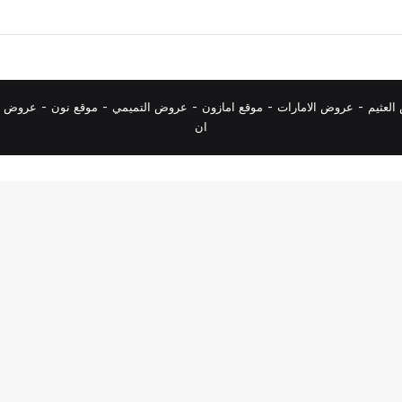
لعثيم
-
عروض الامارات
-
موقع امازون
-
عروض التميمي
-
م
وقع نون
-
عروض ا
ان