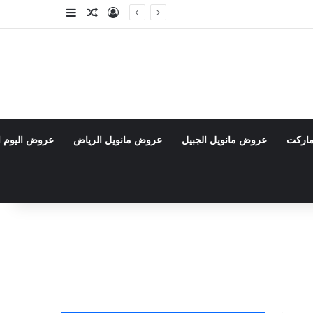
تسجيل الدخول
مقال عشوائي
إضافة عمود جا
ماركت
عروض مانويل الجبيل
عروض مانويل الرياض
عروض اليوم ا