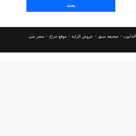
البحث
عن:
لدانوب
-
صحيفة سبق
-
عروض الراية
-
موقع حراج
-
متجر شي