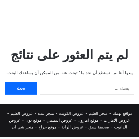
لم يتم العثور على نتائج
يبدوا أننا لم ’ نستطع أن نجد ما ’ تبحث عنه. من الممكن أن يساعدك البحث.
البحث
عن:
مواقع تهمك -
متجر العثيم
-
عروض الكويت
-
متجر بنده
-
عروض العثيم
-
عروض الامارات
-
موقع امازون
-
عروض التميمي
-
م
وقع نون
-
عروض
الدانوب
-
صحيفة سبق
-
عروض الراية
-
موقع حراج
-
متجر شي ان