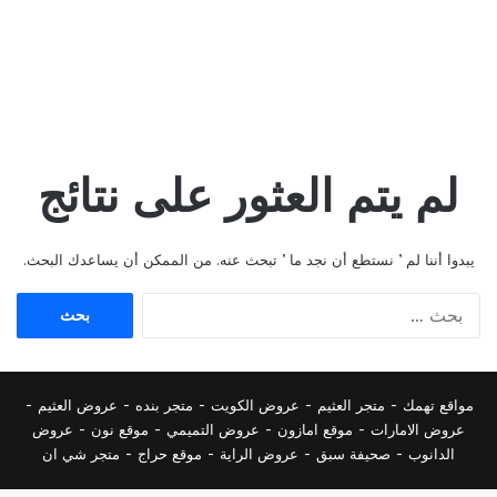
لم يتم العثور على نتائج
يبدوا أننا لم ’ نستطع أن نجد ما ’ تبحث عنه. من الممكن أن يساعدك البحث.
البحث
عن:
مواقع تهمك -
متجر العثيم
-
عروض الكويت
-
متجر بنده
-
عروض العثيم
-
عروض الامارات
-
موقع امازون
-
عروض التميمي
-
م
وقع نون
-
عروض
الدانوب
-
صحيفة سبق
-
عروض الراية
-
موقع حراج
-
متجر شي ان