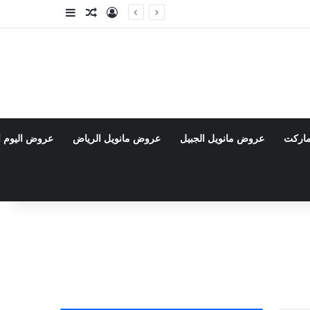
تسجيل الدخول
مقال عشوائي
إضافة عمود جا
ماركت
عروض مانويل الجبيل
عروض مانويل الرياض
عروض اليوم ا