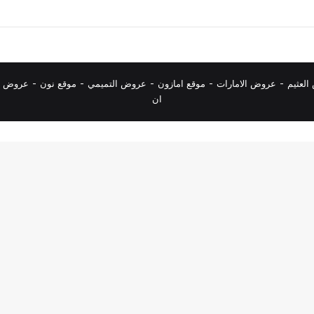
لعثيم
-
عروض الامارات
-
موقع امازون
-
عروض التميمي
-
م
وقع نون
-
عروض ا
ان