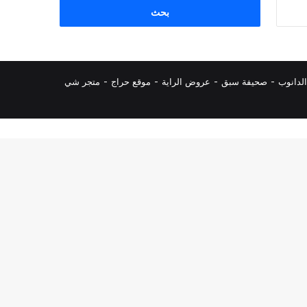
البحث
عن:
لدانوب
-
صحيفة سبق
-
عروض الراية
-
موقع حراج
-
متجر شي