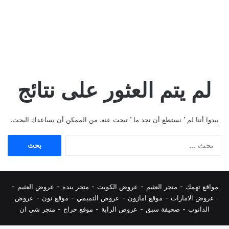
لم يتم العثور على نتائج
يبدوا أننا لم ’ نستطع أن نجد ما ’ تبحث عنه. من الممكن أن يساعدك البحث.
البحث
عن:
مواقع تهمك -
متجر العثيم
-
عروض الكويت
-
متجر بنده
-
عروض العثيم
-
عروض الامارات
-
موقع امازون
-
عروض التميمي
-
م
وقع نون
-
عروض
الدانوب
-
صحيفة سبق
-
عروض الراية
-
موقع حراج
-
متجر شي ان