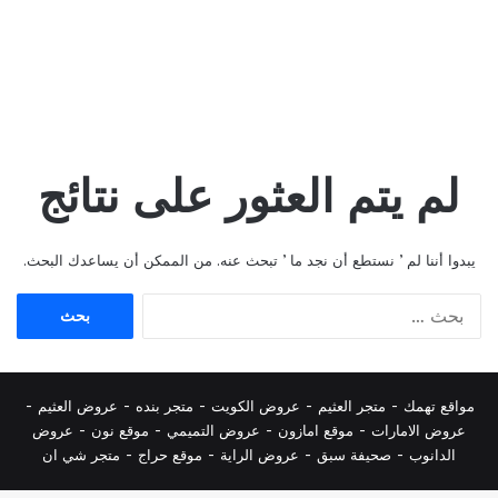
لم يتم العثور على نتائج
يبدوا أننا لم ’ نستطع أن نجد ما ’ تبحث عنه. من الممكن أن يساعدك البحث.
البحث
عن:
مواقع تهمك -
متجر العثيم
-
عروض الكويت
-
متجر بنده
-
عروض العثيم
-
عروض الامارات
-
موقع امازون
-
عروض التميمي
-
م
وقع نون
-
عروض
الدانوب
-
صحيفة سبق
-
عروض الراية
-
موقع حراج
-
متجر شي ان