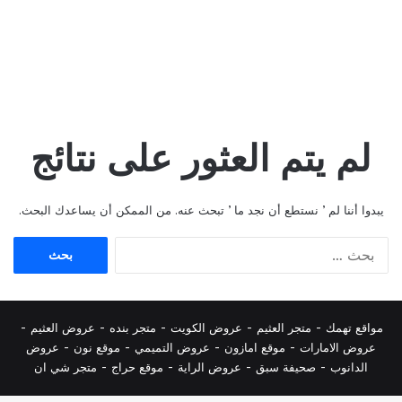
لم يتم العثور على نتائج
يبدوا أننا لم ’ نستطع أن نجد ما ’ تبحث عنه. من الممكن أن يساعدك البحث.
البحث
عن:
مواقع تهمك -
متجر العثيم
-
عروض الكويت
-
متجر بنده
-
عروض العثيم
-
عروض الامارات
-
موقع امازون
-
عروض التميمي
-
م
وقع نون
-
عروض
الدانوب
-
صحيفة سبق
-
عروض الراية
-
موقع حراج
-
متجر شي ان