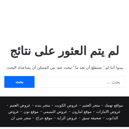
لم يتم العثور على نتائج
يبدوا أننا لم ’ نستطع أن نجد ما ’ تبحث عنه. من الممكن أن يساعدك البحث.
البحث
عن:
مواقع تهمك -
متجر العثيم
-
عروض الكويت
-
متجر بنده
-
عروض العثيم
-
عروض الامارات
-
موقع امازون
-
عروض التميمي
-
م
وقع نون
-
عروض
الدانوب
-
صحيفة سبق
-
عروض الراية
-
موقع حراج
-
متجر شي ان