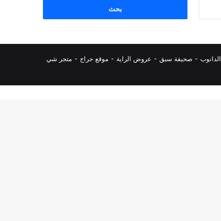
البحث
عن:
لدانوب
-
صحيفة سبق
-
عروض الراية
-
موقع حراج
-
متجر شي