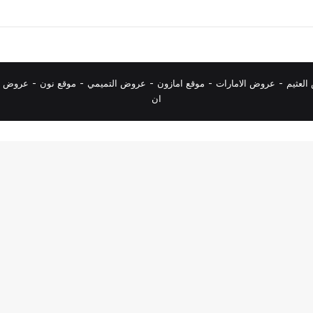
لعثيم
-
عروض الامارات
-
موقع امازون
-
عروض التميمي
-
م
وقع نون
-
عروض ا
ان