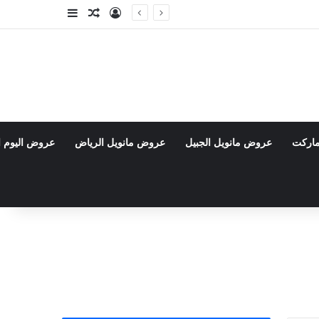
تسجيل الدخول
مقال عشوائي
إضافة عمود جا
ماركت
عروض مانويل الجبيل
عروض مانويل الرياض
عروض اليوم ا