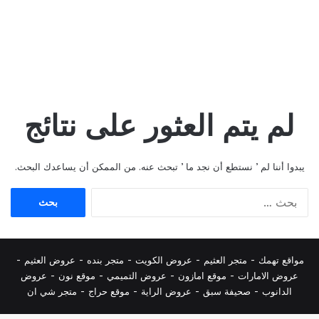
لم يتم العثور على نتائج
يبدوا أننا لم ’ نستطع أن نجد ما ’ تبحث عنه. من الممكن أن يساعدك البحث.
البحث
عن:
مواقع تهمك -
متجر العثيم
-
عروض الكويت
-
متجر بنده
-
عروض العثيم
-
عروض الامارات
-
موقع امازون
-
عروض التميمي
-
م
وقع نون
-
عروض
الدانوب
-
صحيفة سبق
-
عروض الراية
-
موقع حراج
-
متجر شي ان