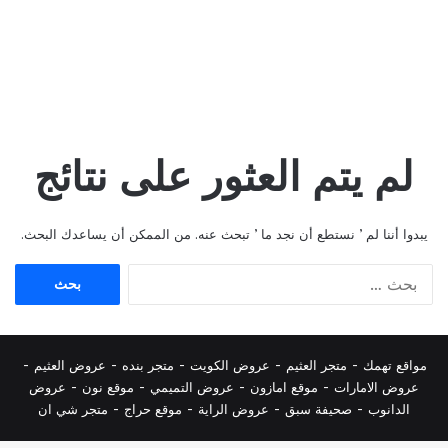
لم يتم العثور على نتائج
يبدوا أننا لم ’ نستطع أن نجد ما ’ تبحث عنه. من الممكن أن يساعدك البحث.
البحث
عن:
مواقع تهمك -
متجر العثيم
-
عروض الكويت
-
متجر بنده
-
عروض العثيم
-
عروض الامارات
-
موقع امازون
-
عروض التميمي
-
م
وقع نون
-
عروض
الدانوب
-
صحيفة سبق
-
عروض الراية
-
موقع حراج
-
متجر شي ان