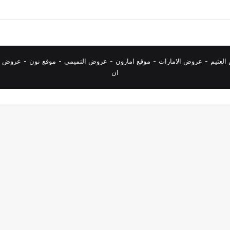
لعثيم
-
عروض الامارات
-
موقع امازون
-
عروض التميمي
-
م
وقع نون
-
عروض ا
ان