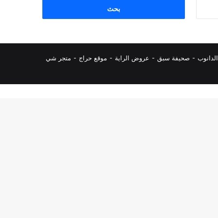
البحث
عن:
لدانوب
-
صحيفة سبق
-
عروض الراية
-
موقع حراج
-
متجر شي