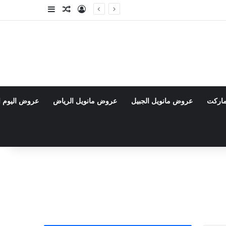
تسجيل الدخول
مقال عشوائي
إضافة عمود جا
ماركت
عروض مانويل الجبيل
عروض مانويل الرياض
عروض اليوم ا