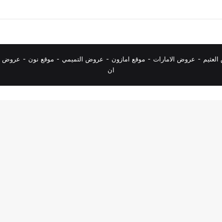
لعثيم
-
عروض الامارات
-
موقع امازون
-
عروض التميمي
-
م
وقع نون
-
عروض ا
ان