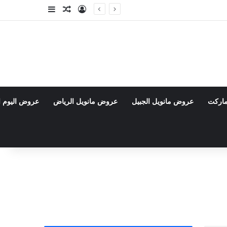
تسجيل الدخول
مقال عشوائي
إضافة عمود جا
ماركت
عروض مانويل الجبيل
عروض مانويل الرياض
عروض اليوم ا