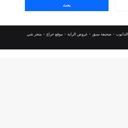
البحث
عن:
لدانوب
-
صحيفة سبق
-
عروض الراية
-
موقع حراج
-
متجر شي