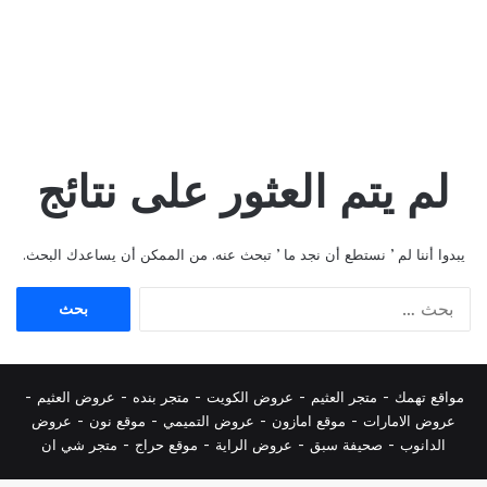
لم يتم العثور على نتائج
يبدوا أننا لم ’ نستطع أن نجد ما ’ تبحث عنه. من الممكن أن يساعدك البحث.
البحث
عن:
مواقع تهمك -
متجر العثيم
-
عروض الكويت
-
متجر بنده
-
عروض العثيم
-
عروض الامارات
-
موقع امازون
-
عروض التميمي
-
م
وقع نون
-
عروض
الدانوب
-
صحيفة سبق
-
عروض الراية
-
موقع حراج
-
متجر شي ان