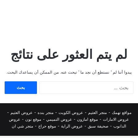
لم يتم العثور على نتائج
يبدوا أننا لم ’ نستطع أن نجد ما ’ تبحث عنه. من الممكن أن يساعدك البحث.
البحث
عن:
مواقع تهمك -
متجر العثيم
-
عروض الكويت
-
متجر بنده
-
عروض العثيم
-
عروض الامارات
-
موقع امازون
-
عروض التميمي
-
م
وقع نون
-
عروض
الدانوب
-
صحيفة سبق
-
عروض الراية
-
موقع حراج
-
متجر شي ان