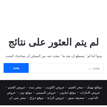
لم يتم العثور على نتائج
يبدوا أننا لم ’ نستطع أن نجد ما ’ تبحث عنه. من الممكن أن يساعدك البحث.
البحث
عن:
مواقع تهمك -
متجر العثيم
-
عروض الكويت
-
متجر بنده
-
عروض العثيم
-
عروض الامارات
-
موقع امازون
-
عروض التميمي
-
م
وقع نون
-
عروض
الدانوب
-
صحيفة سبق
-
عروض الراية
-
موقع حراج
-
متجر شي ان