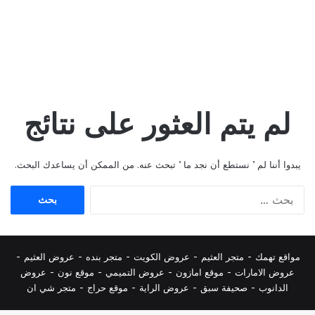
لم يتم العثور على نتائج
يبدوا أننا لم ’ نستطع أن نجد ما ’ تبحث عنه. من الممكن أن يساعدك البحث.
البحث
عن:
مواقع تهمك -
متجر العثيم
-
عروض الكويت
-
متجر بنده
-
عروض العثيم
-
عروض الامارات
-
موقع امازون
-
عروض التميمي
-
م
وقع نون
-
عروض
الدانوب
-
صحيفة سبق
-
عروض الراية
-
موقع حراج
-
متجر شي ان