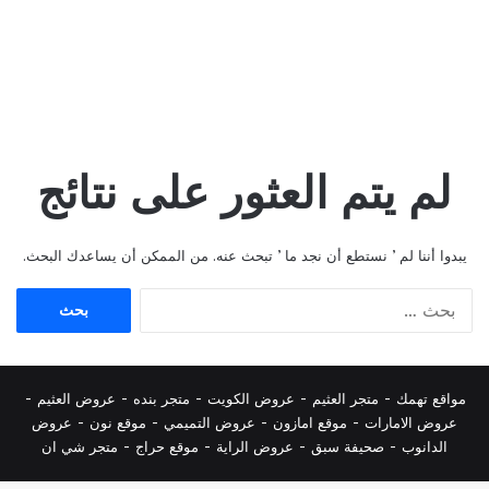
لم يتم العثور على نتائج
يبدوا أننا لم ’ نستطع أن نجد ما ’ تبحث عنه. من الممكن أن يساعدك البحث.
البحث
عن:
مواقع تهمك -
متجر العثيم
-
عروض الكويت
-
متجر بنده
-
عروض العثيم
-
عروض الامارات
-
موقع امازون
-
عروض التميمي
-
م
وقع نون
-
عروض
الدانوب
-
صحيفة سبق
-
عروض الراية
-
موقع حراج
-
متجر شي ان