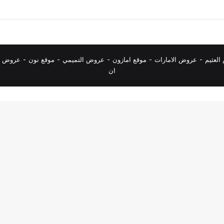
لعثيم
-
عروض الامارات
-
موقع امازون
-
عروض التميمي
-
م
وقع نون
-
عروض ا
ان