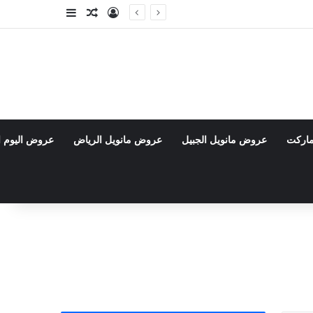
تسجيل الدخول
مقال عشوائي
إضافة عمود جا
ماركت
عروض مانويل الجبيل
عروض مانويل الرياض
عروض اليوم ا