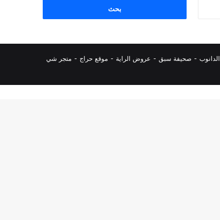
البحث
عن:
لدانوب
-
صحيفة سبق
-
عروض الراية
-
موقع حراج
-
متجر شي