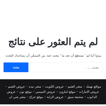
لم يتم العثور على نتائج
يبدوا أننا لم ’ نستطع أن نجد ما ’ تبحث عنه. من الممكن أن يساعدك البحث.
البحث
عن:
مواقع تهمك -
متجر العثيم
-
عروض الكويت
-
متجر بنده
-
عروض العثيم
-
عروض الامارات
-
موقع امازون
-
عروض التميمي
-
م
وقع نون
-
عروض
الدانوب
-
صحيفة سبق
-
عروض الراية
-
موقع حراج
-
متجر شي ان