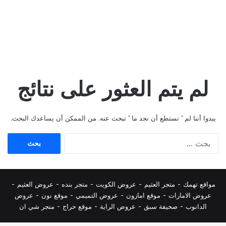
لم يتم العثور على نتائج
يبدوا أننا لم ’ نستطع أن نجد ما ’ تبحث عنه. من الممكن أن يساعدك البحث.
البحث
عن:
مواقع تهمك -
متجر العثيم
-
عروض الكويت
-
متجر بنده
-
عروض العثيم
-
عروض الامارات
-
موقع امازون
-
عروض التميمي
-
م
وقع نون
-
عروض
الدانوب
-
صحيفة سبق
-
عروض الراية
-
موقع حراج
-
متجر شي ان