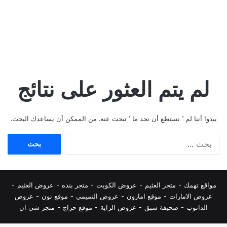
لم يتم العثور على نتائج
يبدوا أننا لم ’ نستطع أن نجد ما ’ تبحث عنه. من الممكن أن يساعدك البحث.
البحث
عن:
مواقع تهمك -
متجر العثيم
-
عروض الكويت
-
متجر بنده
-
عروض العثيم
-
عروض الامارات
-
موقع امازون
-
عروض التميمي
-
م
وقع نون
-
عروض
الدانوب
-
صحيفة سبق
-
عروض الراية
-
موقع حراج
-
متجر شي ان