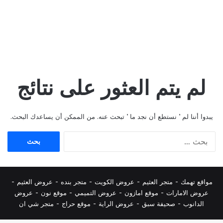
لم يتم العثور على نتائج
يبدوا أننا لم ’ نستطع أن نجد ما ’ تبحث عنه. من الممكن أن يساعدك البحث.
البحث
عن:
مواقع تهمك -
متجر العثيم
-
عروض الكويت
-
متجر بنده
-
عروض العثيم
-
عروض الامارات
-
موقع امازون
-
عروض التميمي
-
م
وقع نون
-
عروض
الدانوب
-
صحيفة سبق
-
عروض الراية
-
موقع حراج
-
متجر شي ان