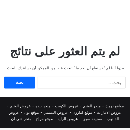
لم يتم العثور على نتائج
يبدوا أننا لم ’ نستطع أن نجد ما ’ تبحث عنه. من الممكن أن يساعدك البحث.
البحث
عن:
مواقع تهمك -
متجر العثيم
-
عروض الكويت
-
متجر بنده
-
عروض العثيم
-
عروض الامارات
-
موقع امازون
-
عروض التميمي
-
م
وقع نون
-
عروض
الدانوب
-
صحيفة سبق
-
عروض الراية
-
موقع حراج
-
متجر شي ان