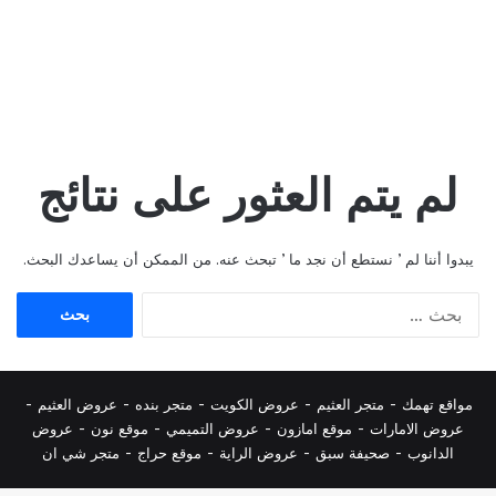
لم يتم العثور على نتائج
يبدوا أننا لم ’ نستطع أن نجد ما ’ تبحث عنه. من الممكن أن يساعدك البحث.
البحث
عن:
مواقع تهمك -
متجر العثيم
-
عروض الكويت
-
متجر بنده
-
عروض العثيم
-
عروض الامارات
-
موقع امازون
-
عروض التميمي
-
م
وقع نون
-
عروض
الدانوب
-
صحيفة سبق
-
عروض الراية
-
موقع حراج
-
متجر شي ان