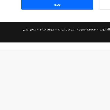
البحث
عن:
لدانوب
-
صحيفة سبق
-
عروض الراية
-
موقع حراج
-
متجر شي