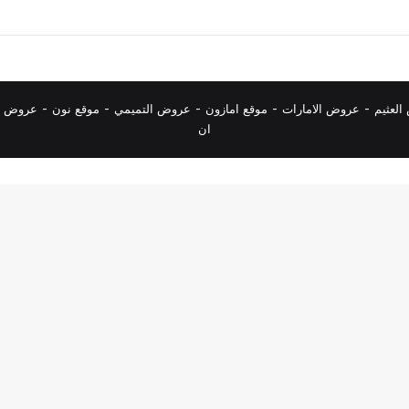
لعثيم
-
عروض الامارات
-
موقع امازون
-
عروض التميمي
-
م
وقع نون
-
عروض ا
ان