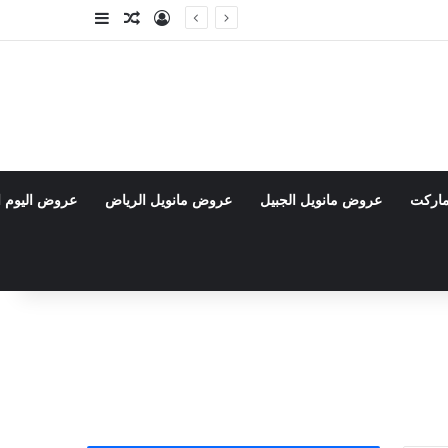
تسجيل الدخول
مقال عشوائي
إضافة عمود جا
ماركت
عروض مانويل الجبيل
عروض مانويل الرياض
عروض اليوم ا