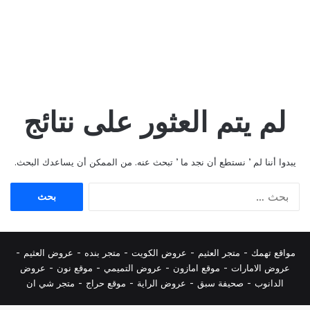
لم يتم العثور على نتائج
يبدوا أننا لم ’ نستطع أن نجد ما ’ تبحث عنه. من الممكن أن يساعدك البحث.
البحث
عن:
مواقع تهمك -
متجر العثيم
-
عروض الكويت
-
متجر بنده
-
عروض العثيم
-
عروض الامارات
-
موقع امازون
-
عروض التميمي
-
م
وقع نون
-
عروض
الدانوب
-
صحيفة سبق
-
عروض الراية
-
موقع حراج
-
متجر شي ان