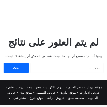
لم يتم العثور على نتائج
يبدوا أننا لم ’ نستطع أن نجد ما ’ تبحث عنه. من الممكن أن يساعدك البحث.
البحث
عن:
مواقع تهمك -
متجر العثيم
-
عروض الكويت
-
متجر بنده
-
عروض العثيم
-
عروض الامارات
-
موقع امازون
-
عروض التميمي
-
م
وقع نون
-
عروض
الدانوب
-
صحيفة سبق
-
عروض الراية
-
موقع حراج
-
متجر شي ان