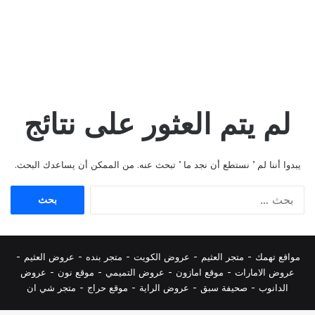
لم يتم العثور على نتائج
يبدوا أننا لم ’ نستطع أن نجد ما ’ تبحث عنه. من الممكن أن يساعدك البحث.
البحث
عن:
مواقع تهمك -
متجر العثيم
-
عروض الكويت
-
متجر بنده
-
عروض العثيم
-
عروض الامارات
-
موقع امازون
-
عروض التميمي
-
م
وقع نون
-
عروض
الدانوب
-
صحيفة سبق
-
عروض الراية
-
موقع حراج
-
متجر شي ان