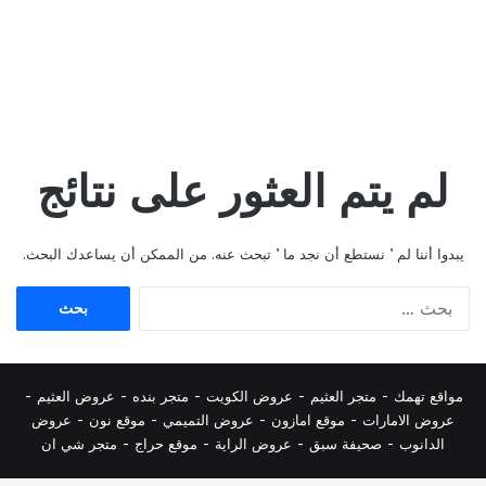
لم يتم العثور على نتائج
يبدوا أننا لم ’ نستطع أن نجد ما ’ تبحث عنه. من الممكن أن يساعدك البحث.
البحث
عن:
مواقع تهمك -
متجر العثيم
-
عروض الكويت
-
متجر بنده
-
عروض العثيم
-
عروض الامارات
-
موقع امازون
-
عروض التميمي
-
م
وقع نون
-
عروض
الدانوب
-
صحيفة سبق
-
عروض الراية
-
موقع حراج
-
متجر شي ان