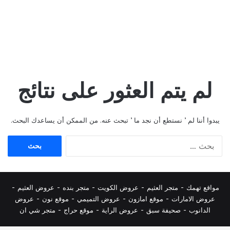
لم يتم العثور على نتائج
يبدوا أننا لم ’ نستطع أن نجد ما ’ تبحث عنه. من الممكن أن يساعدك البحث.
البحث
عن:
مواقع تهمك -
متجر العثيم
-
عروض الكويت
-
متجر بنده
-
عروض العثيم
-
عروض الامارات
-
موقع امازون
-
عروض التميمي
-
م
وقع نون
-
عروض
الدانوب
-
صحيفة سبق
-
عروض الراية
-
موقع حراج
-
متجر شي ان