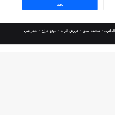
البحث
عن:
لدانوب
-
صحيفة سبق
-
عروض الراية
-
موقع حراج
-
متجر شي