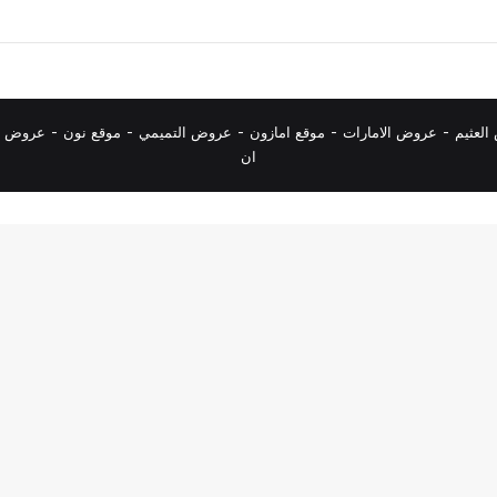
لعثيم
-
عروض الامارات
-
موقع امازون
-
عروض التميمي
-
م
وقع نون
-
عروض ا
ان