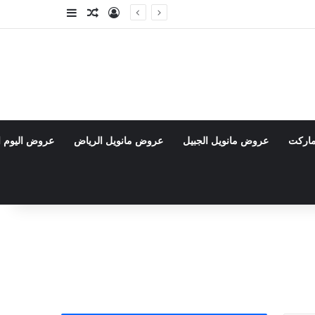
تسجيل الدخول
مقال عشوائي
إضافة عمود جا
ماركت
عروض مانويل الجبيل
عروض مانويل الرياض
عروض اليوم ا