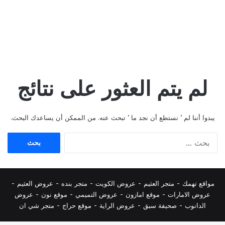
لم يتم العثور على نتائج
يبدوا أننا لم ’ نستطع أن نجد ما ’ تبحث عنه. من الممكن أن يساعدك البحث.
البحث
عن:
مواقع تهمك -
متجر العثيم
-
عروض الكويت
-
متجر بنده
-
عروض العثيم
-
عروض الامارات
-
موقع امازون
-
عروض التميمي
-
م
وقع نون
-
عروض
الدانوب
-
صحيفة سبق
-
عروض الراية
-
موقع حراج
-
متجر شي ان