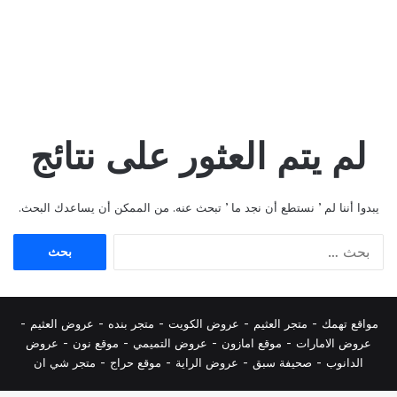
لم يتم العثور على نتائج
يبدوا أننا لم ’ نستطع أن نجد ما ’ تبحث عنه. من الممكن أن يساعدك البحث.
البحث
عن:
مواقع تهمك -
متجر العثيم
-
عروض الكويت
-
متجر بنده
-
عروض العثيم
-
عروض الامارات
-
موقع امازون
-
عروض التميمي
-
م
وقع نون
-
عروض
الدانوب
-
صحيفة سبق
-
عروض الراية
-
موقع حراج
-
متجر شي ان