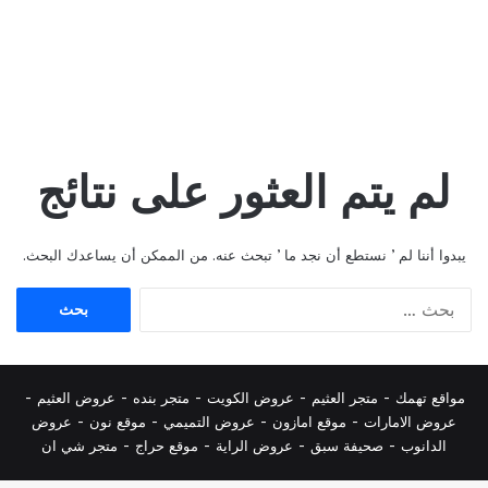
لم يتم العثور على نتائج
يبدوا أننا لم ’ نستطع أن نجد ما ’ تبحث عنه. من الممكن أن يساعدك البحث.
البحث
عن:
مواقع تهمك -
متجر العثيم
-
عروض الكويت
-
متجر بنده
-
عروض العثيم
-
عروض الامارات
-
موقع امازون
-
عروض التميمي
-
م
وقع نون
-
عروض
الدانوب
-
صحيفة سبق
-
عروض الراية
-
موقع حراج
-
متجر شي ان