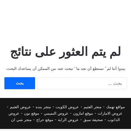
لم يتم العثور على نتائج
يبدوا أننا لم ’ نستطع أن نجد ما ’ تبحث عنه. من الممكن أن يساعدك البحث.
البحث
عن:
مواقع تهمك -
متجر العثيم
-
عروض الكويت
-
متجر بنده
-
عروض العثيم
-
عروض الامارات
-
موقع امازون
-
عروض التميمي
-
م
وقع نون
-
عروض
الدانوب
-
صحيفة سبق
-
عروض الراية
-
موقع حراج
-
متجر شي ان