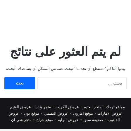
لم يتم العثور على نتائج
يبدوا أننا لم ’ نستطع أن نجد ما ’ تبحث عنه. من الممكن أن يساعدك البحث.
البحث
عن:
مواقع تهمك -
متجر العثيم
-
عروض الكويت
-
متجر بنده
-
عروض العثيم
-
عروض الامارات
-
موقع امازون
-
عروض التميمي
-
م
وقع نون
-
عروض
الدانوب
-
صحيفة سبق
-
عروض الراية
-
موقع حراج
-
متجر شي ان