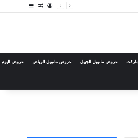
تسجيل الدخول
مقال عشوائي
إضافة عمود جا
ماركت
عروض مانويل الجبيل
عروض مانويل الرياض
عروض اليوم ا