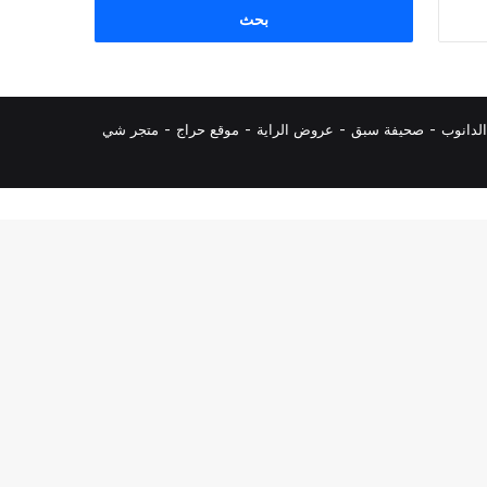
البحث
عن:
لدانوب
-
صحيفة سبق
-
عروض الراية
-
موقع حراج
-
متجر شي