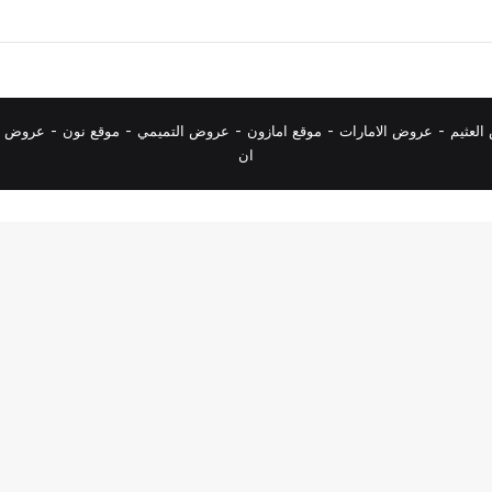
لعثيم
-
عروض الامارات
-
موقع امازون
-
عروض التميمي
-
م
وقع نون
-
عروض ا
ان