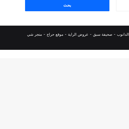
البحث
عن:
لدانوب
-
صحيفة سبق
-
عروض الراية
-
موقع حراج
-
متجر شي