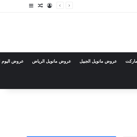
تسجيل الدخول
مقال عشوائي
إضافة عمود جا
ماركت
عروض مانويل الجبيل
عروض مانويل الرياض
عروض اليوم ا