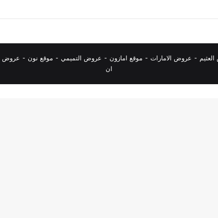
لعثيم
-
عروض الامارات
-
موقع امازون
-
عروض التميمي
-
م
وقع نون
-
عروض ا
ان