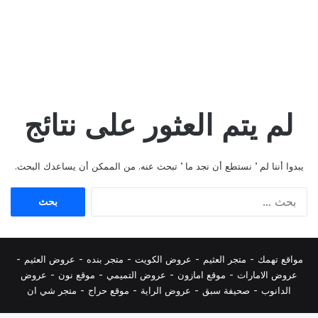
لم يتم العثور على نتائج
يبدوا أننا لم ’ نستطع أن نجد ما ’ تبحث عنه. من الممكن أن يساعدك البحث.
البحث
عن:
مواقع تهمك -
متجر العثيم
-
عروض الكويت
-
متجر بنده
-
عروض العثيم
-
عروض الامارات
-
موقع امازون
-
عروض التميمي
-
م
وقع نون
-
عروض
الدانوب
-
صحيفة سبق
-
عروض الراية
-
موقع حراج
-
متجر شي ان