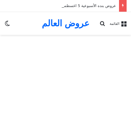
عروض بنده الأسبوعية 5 اغسطس 2026 الموافق 22 صفر 1448 Back To School
عروض العالم
الو
بحث عن
القائمة