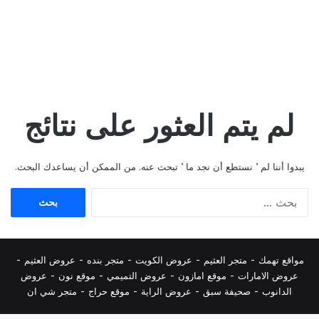
لم يتم العثور على نتائج
يبدوا أننا لم ’ نستطع أن نجد ما ’ تبحث عنه. من الممكن أن يساعدك البحث.
البحث
عن:
مواقع تهمك -
متجر العثيم
-
عروض الكويت
-
متجر بنده
-
عروض العثيم
-
عروض الامارات
-
موقع امازون
-
عروض التميمي
-
م
وقع نون
-
عروض
الدانوب
-
صحيفة سبق
-
عروض الراية
-
موقع حراج
-
متجر شي ان