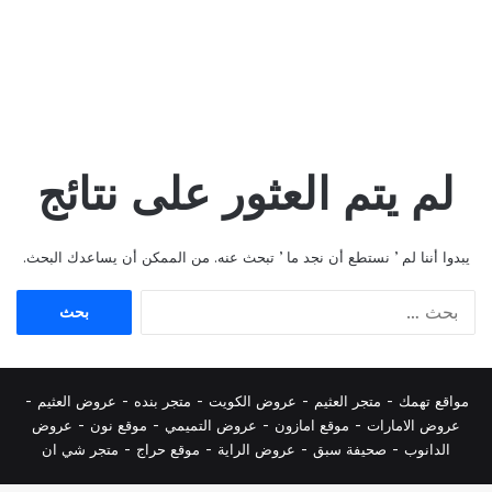
لم يتم العثور على نتائج
يبدوا أننا لم ’ نستطع أن نجد ما ’ تبحث عنه. من الممكن أن يساعدك البحث.
البحث
عن:
مواقع تهمك -
متجر العثيم
-
عروض الكويت
-
متجر بنده
-
عروض العثيم
-
عروض الامارات
-
موقع امازون
-
عروض التميمي
-
م
وقع نون
-
عروض
الدانوب
-
صحيفة سبق
-
عروض الراية
-
موقع حراج
-
متجر شي ان