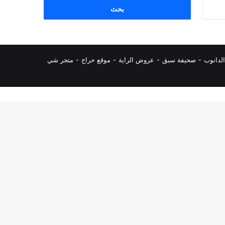
البحث
عن:
لدانوب
-
صحيفة سبق
-
عروض الراية
-
موقع حراج
-
متجر شي