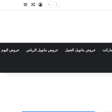
تسجيل الدخول
مقال عشوائي
إضافة عمود جا
ماركت
عروض مانويل الجبيل
عروض مانويل الرياض
عروض اليوم ا