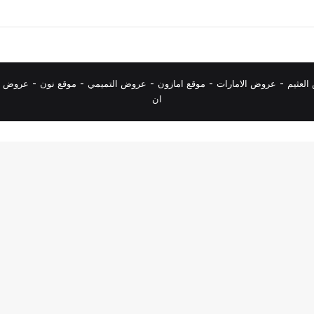
لعثيم
-
عروض الامارات
-
موقع امازون
-
عروض التميمي
-
م
وقع نون
-
عروض ا
ان